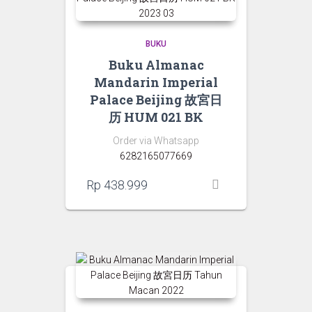
BUKU
Buku Almanac
Mandarin Imperial
Palace Beijing 故宮日
历 HUM 021 BK
Order via Whatsapp
6282165077669
Rp
438.999