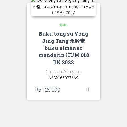
BUKU
Buku tong su Yong
Jing Tang 永经堂
buku almanac
mandarin HUM 018
BK 2022
Order via Whatsapp
6282165077669
Rp
128.000