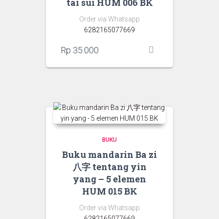
tai sui HUM 006 BK
Order via Whatsapp
6282165077669
Rp
35.000
BUKU
Buku mandarin Ba zi
八字 tentang yin
yang – 5 elemen
HUM 015 BK
Order via Whatsapp
6282165077669