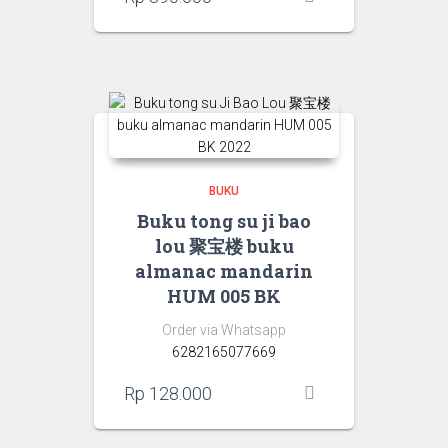
BUKU
Buku tong su ji bao
lou 聚宝楼 buku
almanac mandarin
HUM 005 BK
Order via Whatsapp
6282165077669
Rp
128.000