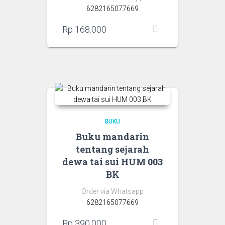
6282165077669
Rp
168.000
BUKU
Buku mandarin
tentang sejarah
dewa tai sui HUM 003
BK
Order via Whatsapp
6282165077669
Rp
390.000