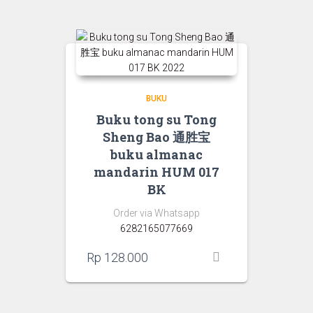
BUKU
Buku tong su Tong
Sheng Bao 通胜宝
buku almanac
mandarin HUM 017
BK
Order via Whatsapp
6282165077669
Rp
128.000