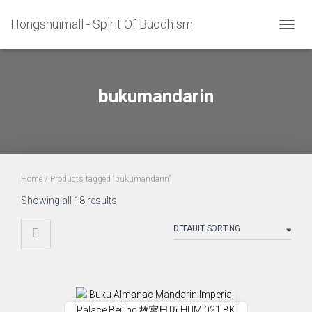
Hongshuimall - Spirit Of Buddhism
TOGGL
bukumandarin
Home
/ Products tagged “bukumandarin”
Showing all 18 results