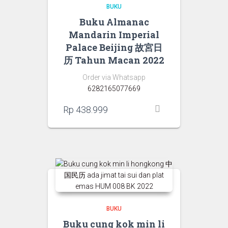
BUKU
Buku Almanac
Mandarin Imperial
Palace Beijing 故宮日
历 Tahun Macan 2022
Order via Whatsapp
6282165077669
Rp
438.999
BUKU
Buku cung kok min li