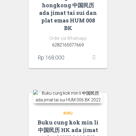
hongkong 中国民历
ada jimat tai sui dan
plat emas HUM 008
BK
Order via Whatsapp
6282165077669
Rp
168.000
BUKU
Buku cung kok min li
中国民历 HK ada jimat