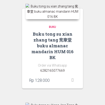
BUKU
Buku tong su xian
zhang tang 宪章堂
buku almanac
mandarin HUM 016
BK
Order via Whatsapp
6282165077669
Rp
128.000