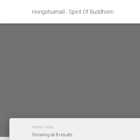
Hongshuimall - Spirit Of Buddhism
Home
/ Hiolo
Showing all 8 results