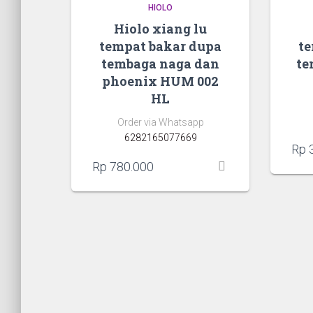
HIOLO
Hiolo xiang lu
tempat bakar dupa
te
tembaga naga dan
te
phoenix HUM 002
HL
Order via Whatsapp
6282165077669
Rp
3
Rp
780.000