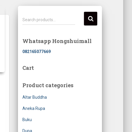
S
Search products…
e
a
r
Whatsapp Hongshuimall
c
h
082165077669
f
o
Cart
r
:
Product categories
Altar Buddha
Aneka Rupa
Buku
Dupa