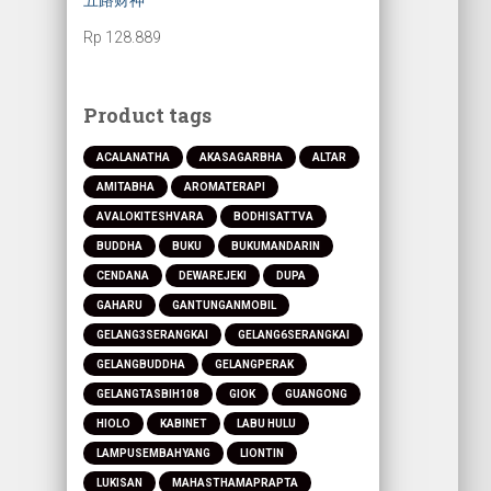
五路财神
Rp
128.889
Product tags
ACALANATHA
AKASAGARBHA
ALTAR
AMITABHA
AROMATERAPI
AVALOKITESHVARA
BODHISATTVA
BUDDHA
BUKU
BUKUMANDARIN
CENDANA
DEWAREJEKI
DUPA
GAHARU
GANTUNGANMOBIL
GELANG3SERANGKAI
GELANG6SERANGKAI
GELANGBUDDHA
GELANGPERAK
GELANGTASBIH108
GIOK
GUANGONG
HIOLO
KABINET
LABU HULU
LAMPUSEMBAHYANG
LIONTIN
LUKISAN
MAHASTHAMAPRAPTA