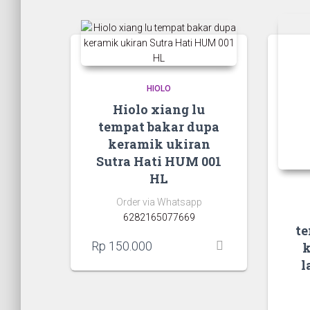
HIOLO
Hiolo xiang lu
tempat bakar dupa
keramik ukiran
Sutra Hati HUM 001
HL
Order via Whatsapp
6282165077669
te
Rp
150.000
l