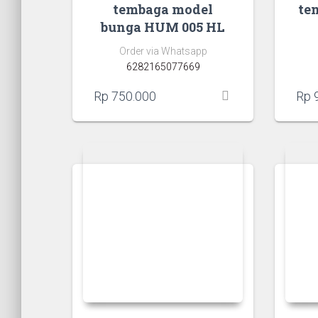
tembaga model
te
bunga HUM 005 HL
Order via Whatsapp
6282165077669
Rp
750.000
Rp
9