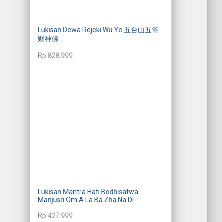
Lukisan Dewa Rejeki Wu Ye 五台山五爷
财神佛
Rp
828.999
Lukisan Mantra Hati Bodhisatwa
Manjusri Om A La Ba Zha Na Di
Rp
427.999