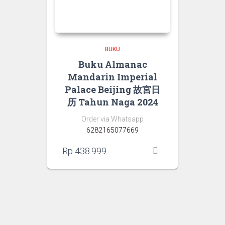
BUKU
Buku Almanac
Mandarin Imperial
Palace Beijing 故宮日
历 Tahun Naga 2024
Order via Whatsapp
6282165077669
Rp
438.999