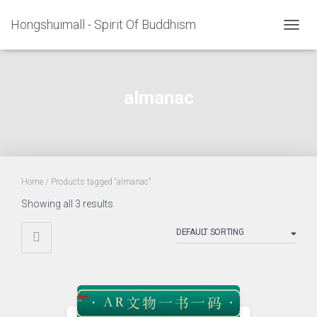
Hongshuimall - Spirit Of Buddhism
TOGGL
almanac
Home
/ Products tagged “almanac”
Showing all 3 results