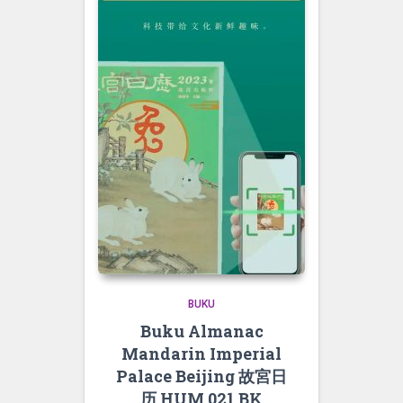
BUKU
Buku Almanac
Mandarin Imperial
Palace Beijing 故宮日
历 HUM 021 BK