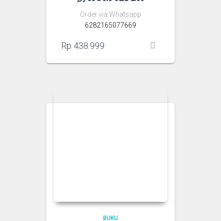
Order via Whatsapp
6282165077669
Rp
438.999
BUKU