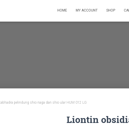
HOME
MY ACCOUNT
SHOP
CA
tabhadra pelindung shio naga dan shio ular HUM 012 LG
Liontin obsid