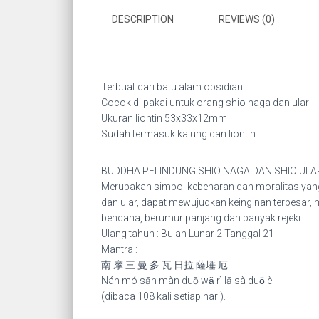
DESCRIPTION
REVIEWS (0)
Terbuat dari batu alam obsidian
Cocok di pakai untuk orang shio naga dan ular
Ukuran liontin 53x33x12mm
Sudah termasuk kalung dan liontin
BUDDHA PELINDUNG SHIO NAGA DAN SHIO U
Merupakan simbol kebenaran dan moralitas yang
dan ular, dapat mewujudkan keinginan terbesar,
bencana, berumur panjang dan banyak rejeki.
Ulang tahun : Bulan Lunar 2 Tanggal 21
Mantra :
南 摩 三 曼 多 瓦 日拉 薩埵 厄
Nán mó sān màn duō wǎ rì lā sà duǒ è
(dibaca 108 kali setiap hari).