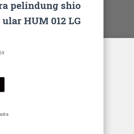
a pelindung shio
o ular HUM 012 LG
69
adra