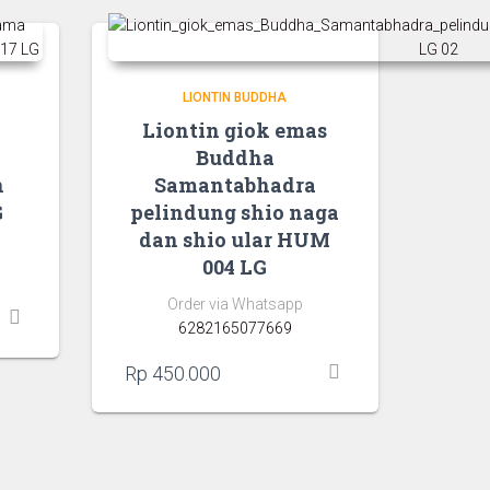
LIONTIN BUDDHA
Liontin giok emas
Buddha
n
Samantabhadra
G
pelindung shio naga
dan shio ular HUM
004 LG
Order via Whatsapp
6282165077669
Rp
450.000