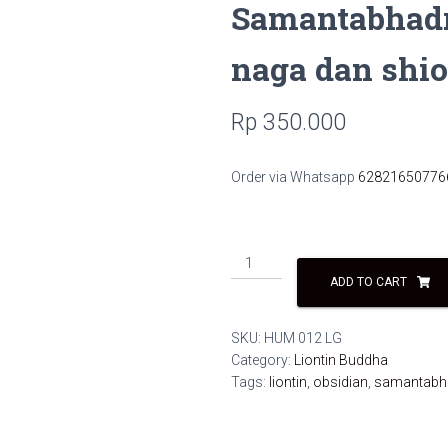
Samantabhadr
naga dan shi
Rp
350.000
Order via Whatsapp
62821650776
Liontin
obsidian
ADD TO CART
Buddha
Samantabhadra
SKU:
HUM 012 LG
pelindung
Category:
Liontin Buddha
shio
Tags:
liontin
,
obsidian
,
samantabh
naga
dan
shio