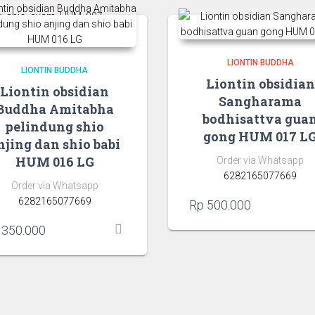
LIONTIN BUDDHA
LIONTIN BUDDHA
Liontin obsidian
Liontin obsidian
Sangharama
Buddha Amitabha
bodhisattva gua
pelindung shio
gong HUM 017 L
njing dan shio babi
HUM 016 LG
Order via Whatsapp
6282165077669
Order via Whatsapp
6282165077669
Rp
500.000
350.000