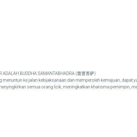
ular
HUM
012
LG
quantity
LAR ADALAH BUDDHA SAMANTABHADRA (普贤菩萨)
 menuntun ke jalan kebijaksanaan dan memperoleh kemajuan, dapat yan
 menyingkirkan semua orang licik, meningkatkan kharisma pemimpin, me