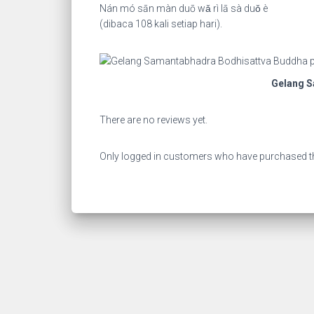
Nán mó sān màn duō wǎ rì lā sà duǒ è
(dibaca 108 kali setiap hari).
Gelang S
There are no reviews yet.
Only logged in customers who have purchased th