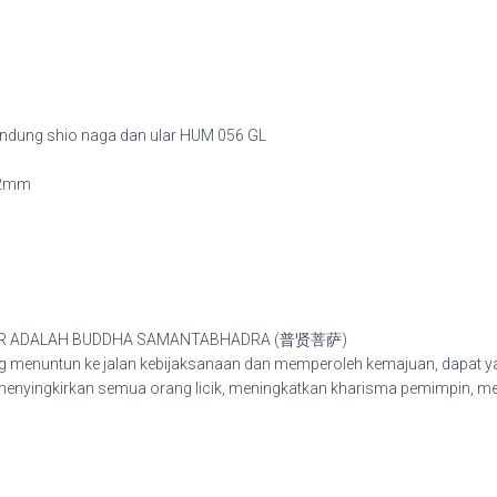
HUM
056
GL
quantity
ndung shio naga dan ular HUM 056 GL
 12mm
LAR ADALAH BUDDHA SAMANTABHADRA (普贤菩萨)
 menuntun ke jalan kebijaksanaan dan memperoleh kemajuan, dapat yan
 menyingkirkan semua orang licik, meningkatkan kharisma pemimpin, me