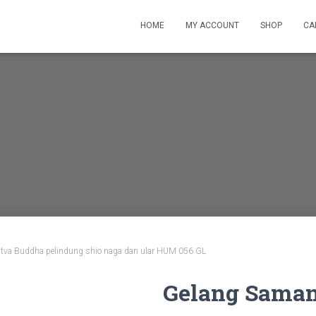
HOME
MY ACCOUNT
SHOP
CA
tva Buddha pelindung shio naga dan ular HUM 056 GL
Gelang Saman