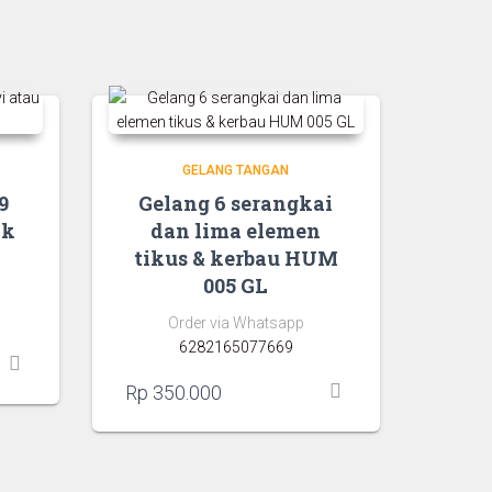
GELANG TANGAN
9
Gelang 6 serangkai
ak
dan lima elemen
tikus & kerbau HUM
005 GL
Order via Whatsapp
6282165077669
Rp
350.000