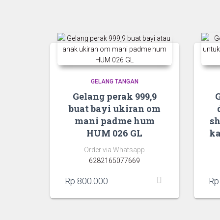
GELANG TANGAN
Gelang perak 999,9
G
buat bayi ukiran om
mani padme hum
sh
HUM 026 GL
k
Order via Whatsapp
6282165077669
Rp
800.000
Rp