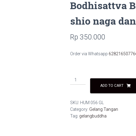
Bodhisattva 
shio naga da
Rp
350.000
Order via Whatsapp
62821650776
Gelang
Samantabhadra
ADD TO CART
Bodhisattva
Buddha
SKU:
HUM 056 GL
pelindung
Category:
Gelang Tangan
shio
Tag:
gelangbuddha
naga
dan
ular