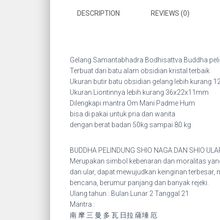
DESCRIPTION
REVIEWS (0)
Gelang Samantabhadra Bodhisattva Buddha peli
Terbuat dari batu alam obsidian kristal terbaik
Ukuran butir batu obsidian gelang lebih kurang
Ukuran Liontinnya lebih kurang 36x22x11mm
Dilengkapi mantra Om Mani Padme Hum
bisa di pakai untuk pria dan wanita
dengan berat badan 50kg sampai 80 kg
BUDDHA PELINDUNG SHIO NAGA DAN SHIO U
Merupakan simbol kebenaran dan moralitas yang
dan ular, dapat mewujudkan keinginan terbesar,
bencana, berumur panjang dan banyak rejeki.
Ulang tahun : Bulan Lunar 2 Tanggal 21
Mantra :
南 摩 三 曼 多 瓦 日拉 薩埵 厄