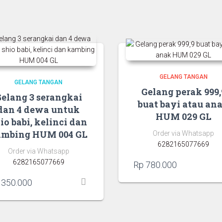
GELANG TANGAN
GELANG TANGAN
Gelang perak 999,
elang 3 serangkai
buat bayi atau an
dan 4 dewa untuk
HUM 029 GL
io babi, kelinci dan
ambing HUM 004 GL
Order via Whatsapp
6282165077669
Order via Whatsapp
6282165077669
Rp
780.000
350.000