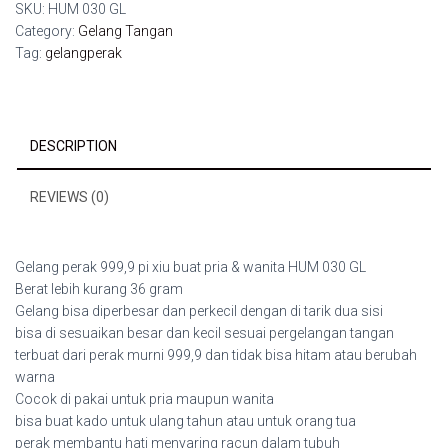
SKU:
HUM 030 GL
buat
Category:
Gelang Tangan
pria
Tag:
gelangperak
&
wanita
HUM
030
DESCRIPTION
GL
quantity
REVIEWS (0)
Gelang perak 999,9 pi xiu buat pria & wanita HUM 030 GL
Berat lebih kurang 36 gram
Gelang bisa diperbesar dan perkecil dengan di tarik dua sisi
bisa di sesuaikan besar dan kecil sesuai pergelangan tangan
terbuat dari perak murni 999,9 dan tidak bisa hitam atau berubah
warna
Cocok di pakai untuk pria maupun wanita
bisa buat kado untuk ulang tahun atau untuk orang tua
perak membantu hati menyaring racun dalam tubuh