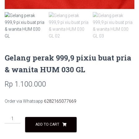
Gelang perak 999,9 pixiu buat pria
& wanita HUM 030 GL
Rp
1.100.000
Order via Whatsapp
6282165077669
Gelang
perak
ADD TO CART
999,9
pixiu