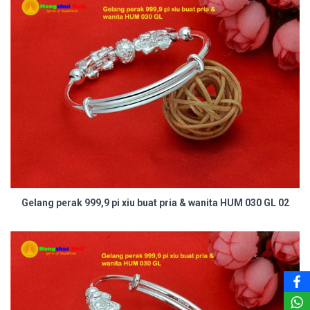
Gelang perak 999,9 pi xiu buat pria & wanita HUM 030 GL 02