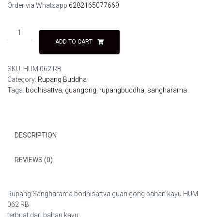
Order via Whatsapp
6282165077669
Rupang
Sangharama
ADD TO CART
bodhisattva
guan
SKU:
HUM 062 RB
gong
Category:
Rupang Buddha
bahan
Tags:
bodhisattva
,
guangong
,
rupangbuddha
,
sangharama
kayu
HUM
062
RB
DESCRIPTION
quantity
REVIEWS (0)
Rupang Sangharama bodhisattva guan gong bahan kayu HUM
062 RB
terbuat dari bahan kayu