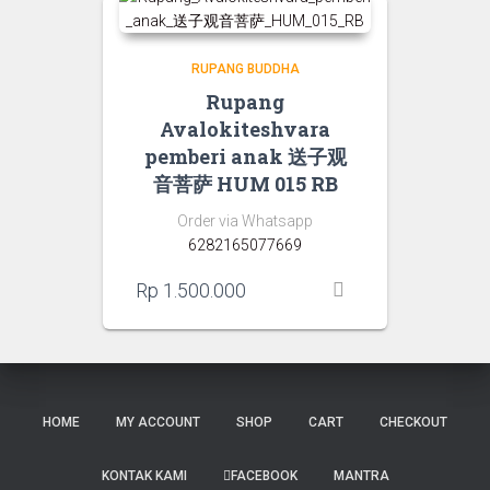
RUPANG BUDDHA
Rupang
Avalokiteshvara
pemberi anak 送子观
音菩萨 HUM 015 RB
Order via Whatsapp
6282165077669
Rp
1.500.000
HOME
MY ACCOUNT
SHOP
CART
CHECKOUT
KONTAK KAMI
FACEBOOK
MANTRA