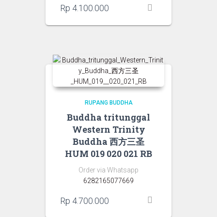
Rp
4.100.000
RUPANG BUDDHA
Buddha tritunggal
Western Trinity
Buddha 西方三圣
HUM 019 020 021 RB
Order via Whatsapp
6282165077669
Rp
4.700.000