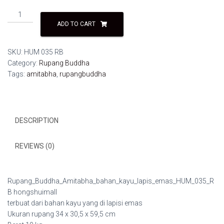
Rupang
Buddha
ADD TO CART
Amitabha
bahan
SKU:
HUM 035 RB
kayu
Category:
Rupang Buddha
lapis
Tags:
amitabha
,
rupangbuddha
emas
HUM
035
RB
DESCRIPTION
quantity
REVIEWS (0)
Rupang_Buddha_Amitabha_bahan_kayu_lapis_emas_HUM_035_R
B hongshuimall
terbuat dari bahan kayu yang di lapisi emas
Ukuran rupang 34 x 30,5 x 59,5 cm