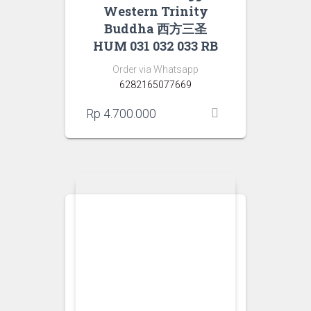
Western Trinity
Buddha 西方三圣
HUM 031 032 033 RB
Order via Whatsapp
6282165077669
Rp
4.700.000