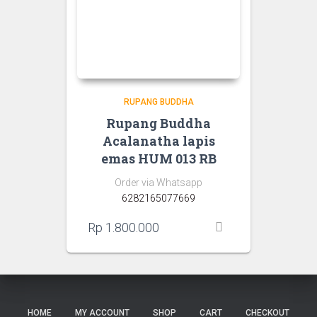
RUPANG BUDDHA
Rupang Buddha
Acalanatha lapis
emas HUM 013 RB
Order via Whatsapp
6282165077669
Rp
1.800.000
HOME
MY ACCOUNT
SHOP
CART
CHECKOUT