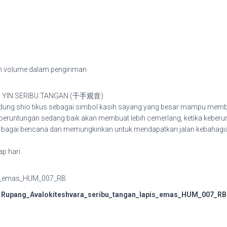
dan volume dalam pengiriman
N YIN SERIBU TANGAN (千手观音)
dung shio tikus sebagai simbol kasih sayang yang besar mampu memberk
beruntungan sedang baik akan membuat lebih cemerlang, ketika keberu
bagai bencana dan memungkinkan untuk mendapatkan jalan kebahagi
ap hari
Rupang_Avalokiteshvara_seribu_tangan_lapis_emas_HUM_007_RB