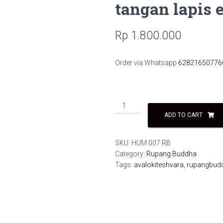
tangan lapis
Rp
1.800.000
Order via Whatsapp
62821650776
Rupang
Avalokiteshvara
ADD TO CART
seribu
tangan
SKU:
HUM 007 RB
lapis
Category:
Rupang Buddha
emas
Tags:
avalokiteshvara
,
rupangbud
HUM
007
RB
quantity