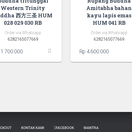
Buddha tritunggal
Rupang Buddha
Western Trinity
Amitabha bahan
uddha 西方三圣 HUM
kayu lapis emas
028 029 030 RB
HUM 041 RB
Order via Whatsapp
Order via Whatsapp
6282165077669
6282165077669
1.700.000
Rp
4.600.000
ECKOUT
KONTAK KAMI
FACEBOOK
MANTRA