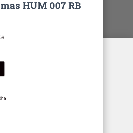
 emas HUM 007 RB
69
dha