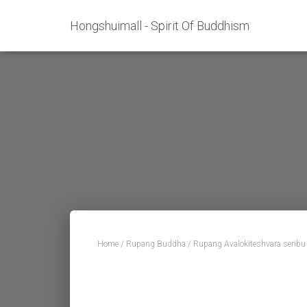
Hongshuimall - Spirit Of Buddhism
Home
/
Rupang Buddha
/ Rupang Avalokiteshvara serib