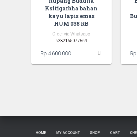
Rupang Buddha
Ksitigarbha bahan
kayu lapis emas
B
HUM 038 RB
Order via Whatsapp
6282165077669
Rp
4.600.000
Rp
HOME
MY ACCOUNT
SHOP
CART
CH