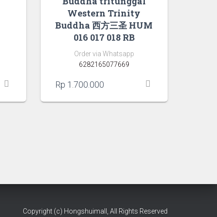
Buddha tritunggal
Western Trinity
Buddha 西方三圣 HUM
016 017 018 RB
Order via Whatsapp
6282165077669
Rp
1.700.000
Copyright (c) Hongshuimall, All Rights Reserved