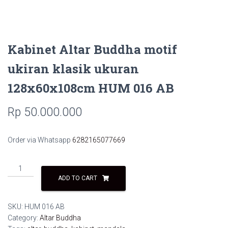
Kabinet Altar Buddha motif
ukiran klasik ukuran
128x60x108cm HUM 016 AB
Rp
50.000.000
Order via Whatsapp
6282165077669
Kabinet
Altar
ADD TO CART
Buddha
motif
SKU:
HUM 016 AB
ukiran
Category:
Altar Buddha
klasik