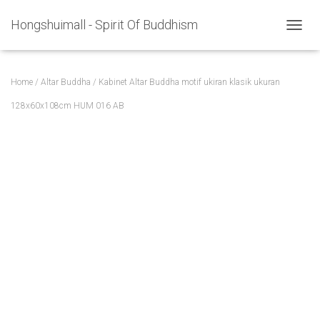
Hongshuimall - Spirit Of Buddhism
TOGGL
Home
/
Altar Buddha
/ Kabinet Altar Buddha motif ukiran klasik ukuran
128x60x108cm HUM 016 AB