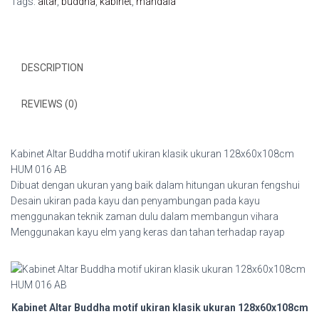
Tags:
altar
,
buddha
,
kabinet
,
mandala
ukuran
128x60x108cm
HUM
016
DESCRIPTION
AB
quantity
REVIEWS (0)
Kabinet Altar Buddha motif ukiran klasik ukuran 128x60x108cm
HUM 016 AB
Dibuat dengan ukuran yang baik dalam hitungan ukuran fengshui
Desain ukiran pada kayu dan penyambungan pada kayu
menggunakan teknik zaman dulu dalam membangun vihara
Menggunakan kayu elm yang keras dan tahan terhadap rayap
Kabinet Altar Buddha motif ukiran klasik ukuran 128x60x108cm