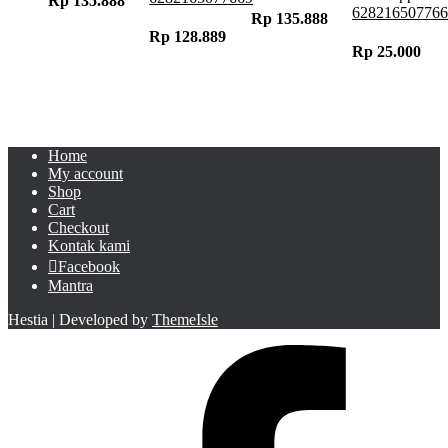
Rp
135.888
628216507766
Rp
135.888
Rp
128.889
Rp
25.000
Home
My account
Shop
Cart
Checkout
Kontak kami
Facebook
Mantra
Hestia | Developed by
ThemeIsle