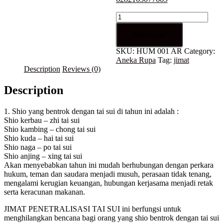
Jimat
penetralisasi
tai
Add to cart
sui
SKU:
HUM 001 AR
Category:
HUM
Aneka Rupa
Tag:
jimat
001
Description
Reviews (0)
AR
quantity
Description
1. Shio yang bentrok dengan tai sui di tahun ini adalah :
Shio kerbau – zhi tai sui
Shio kambing – chong tai sui
Shio kuda – hai tai sui
Shio naga – po tai sui
Shio anjing – xing tai sui
Akan menyebabkan tahun ini mudah berhubungan dengan perkara
hukum, teman dan saudara menjadi musuh, perasaan tidak tenang,
mengalami kerugian keuangan, hubungan kerjasama menjadi retak
serta keracunan makanan.
JIMAT PENETRALISASI TAI SUI ini berfungsi untuk
menghilangkan bencana bagi orang yang shio bentrok dengan tai sui