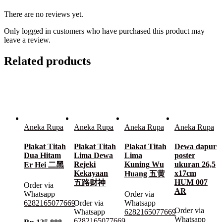
There are no reviews yet.
Only logged in customers who have purchased this product may
leave a review.
Related products
Aneka Rupa
Aneka Rupa
Aneka Rupa
Aneka Rupa
Plakat Titah
Plakat Titah
Plakat Titah
Dewa dapur
Dua Hitam
Lima Dewa
Lima
poster
Rejeki
Kuning Wu
ukuran 26,5
Er Hei 二黑
Kekayaan
x17cm
Huang 五黄
HUM 007
五路财神
Order via
AR
Whatsapp
Order via
6282165077669
Order via
Whatsapp
Order via
Whatsapp
6282165077669
Whatsapp
6282165077669