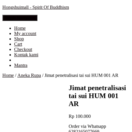
Hongshuimall - Spirit Of Buddhism
Toggle Navigation
Home
My account
Shop
Cart
Checkout
Kontak kami
Mantra
Home
/
Aneka Rupa
/ Jimat penetralisasi tai sui HUM 001 AR
Jimat penetralisasi
tai sui HUM 001
AR
Rp
100.000
Order via Whatsapp
6282165077669