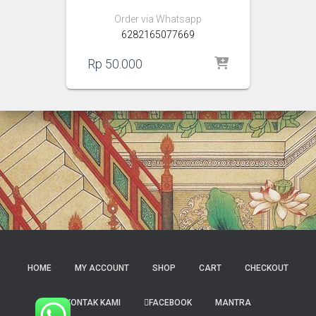
Order via Whatsapp
6282165077669
Rp
50.000
HOME
MY ACCOUNT
SHOP
CART
CHECKOUT
KONTAK KAMI
FACEBOOK
MANTRA