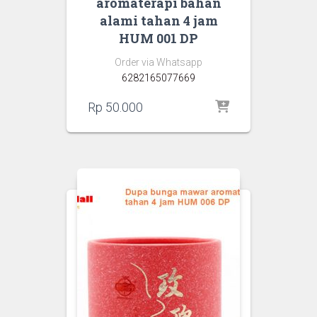
aromaterapi bahan
alami tahan 4 jam
HUM 001 DP
Order via Whatsapp
6282165077669
Rp
50.000