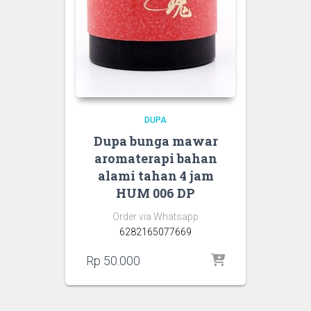
DUPA
Dupa bunga mawar
aromaterapi bahan
alami tahan 4 jam
HUM 006 DP
Order via Whatsapp
6282165077669
Rp
50.000