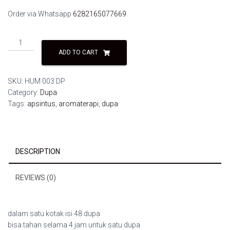
Order via Whatsapp
6282165077669
Dupa
apsintus
ADD TO CART
aromaterapi
bahan
SKU:
HUM 003 DP
alami
Category:
Dupa
tahan
Tags:
apsintus
,
aromaterapi
,
dupa
4
jam
HUM
003
DESCRIPTION
DP
quantity
REVIEWS (0)
dalam satu kotak isi 48 dupa
bisa tahan selama 4 jam untuk satu dupa